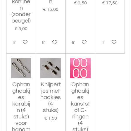
konijne
n
€ 9,50
€ 17,50
n
€ 15,00
(zonder
beugel)
€ 5,00
In winkelwagen
In winkelwagen
In winkelwagen
In winkelwag
Ophan
Knijpert
Ophan
ghaakj
jes met
ghaakj
es
haakjes
es
karabij
(4
kunstst
n (4
stuks)
of C-
stuks)
ringen
€ 1,50
voor
(4
hangm
stuks)