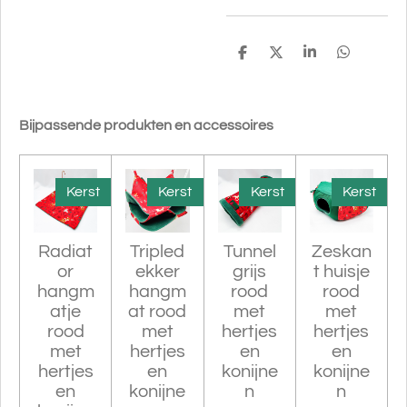
D
D
S
D
e
e
h
e
l
e
a
l
e
l
r
e
n
e
n
Bijpassende produkten en accessoires
Kerst
Kerst
Kerst
Kerst
Radiat
Tripled
Tunnel
Zeskan
or
ekker
grijs
t huisje
hangm
hangm
rood
rood
atje
at rood
met
met
rood
met
hertjes
hertjes
met
hertjes
en
en
hertjes
en
konijne
konijne
en
konijne
n
n