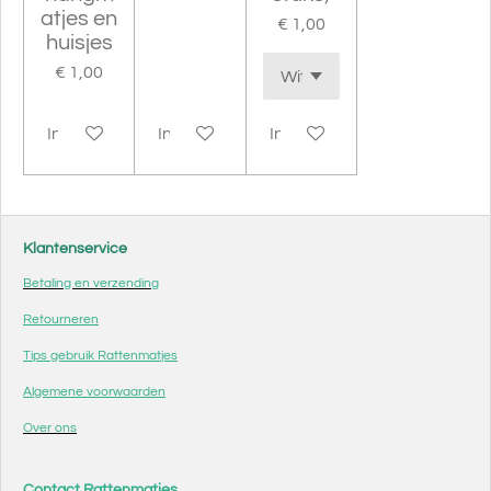
atjes en
€ 1,00
huisjes
€ 1,00
In winkelwagen
In winkelwagen
In winkelwagen
Klantenservice
Betaling en verzending
Retourneren
Tips gebruik Rattenmatjes
Algemene voorwaarden
Over ons
Contact Rattenmatjes