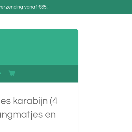
verzending vanaf €85,-
s karabijn (4
hangmatjes en