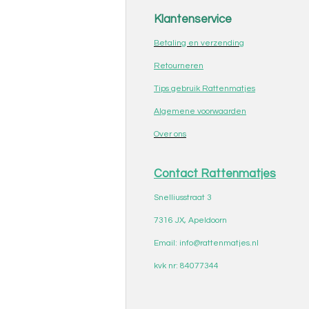
Klantenservice
Betaling en verzending
Retourneren
Tips gebruik Rattenmatjes
Algemene voorwaarden
Over ons
Contact Rattenmatjes
Snelliusstraat 3
7316 JX, Apeldoorn
Email: info@rattenmatjes.nl
kvk nr: 84077344