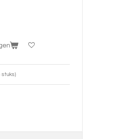
agen
 stuks)