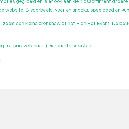
matjes gegroeid en is er ook een klein assortiment ander
e website. Bijvoorbeeld, voer en snacks, speelgoed en kun
 zoals een kleindierenshow of het Rian Rat Event. De beu
g tot paraveterinair. (Dierenarts assistent)
s.