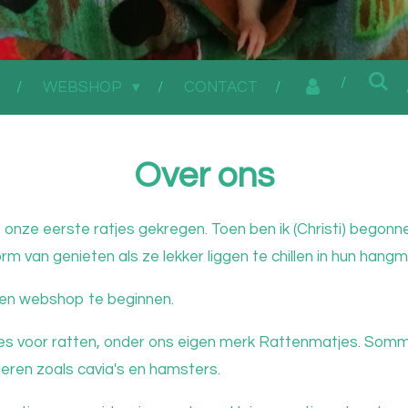
WEBSHOP
CONTACT
Over ons
onze eerste ratjes gekregen. Toen ben ik (Christi) begon
rm van genieten als ze lekker liggen te chillen in hun hang
een webshop te beginnen.
es voor ratten, onder ons eigen merk Rattenmatjes. Somm
ieren zoals cavia's en hamsters.