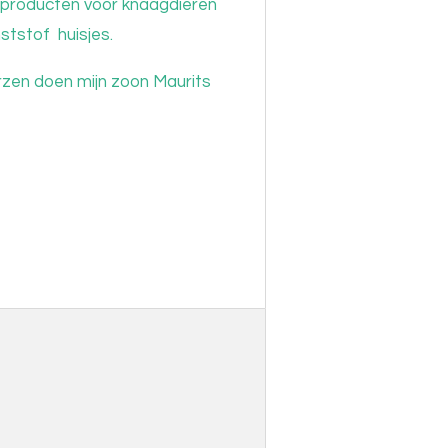
e producten voor knaagdieren
ststof huisjes.
rzen doen mijn zoon Maurits