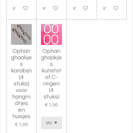
In winkelwagen
In winkelwagen
In winkelwagen
In winkelwag
Ophan
Ophan
ghaakje
ghaakje
s
s
karabijn
kunstst
(4
of C-
stuks)
ringen
voor
(4
hangm
stuks)
atjes
€ 1,00
en
huisjes
€ 1,00