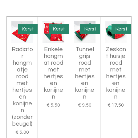
e
e
h
e
l
e
a
l
e
l
r
e
n
e
n
Kerst
Kerst
Kerst
Kerst
Radiato
Enkele
Tunnel
Zeskan
r
hangm
grijs
t huisje
hangm
at rood
rood
rood
atje
met
met
met
rood
hertjes
hertjes
hertjes
met
en
en
en
hertjes
konijne
konijne
konijne
en
n
n
n
konijne
€ 5,50
€ 9,50
€ 17,50
n
(zonder
beugel)
€ 5,00