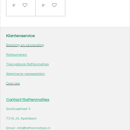
In winkelwagen
In winkelwagen
Klantenservice
Betaling en verzending
Retourneren
Tips gebruik Rattenmatjes
Algemene voorwaarden
Over ons
Contact Rattenmatjes
Snelliusstraat 3
7316 JX, Apeldoorn
Email: info@rattenmatjes.nl