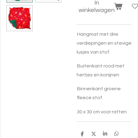
In
winkelwagen
Hangmat met drie
verdiepingen en stevige
lusjes van stof.
Buitenkant rood met
hertjes en konijnen
Binnenkant groene
fleece stof.
30 x 30 cm voor ratten
D
D
S
D