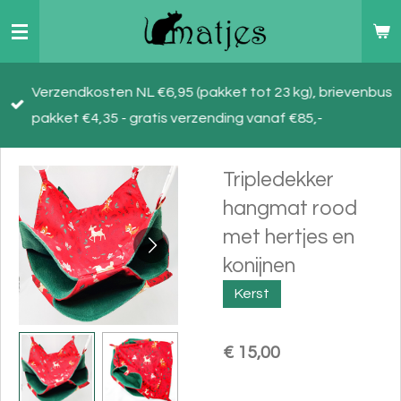
Ga
direct
naar
Verzendkosten NL €6,95 (pakket tot 23 kg), brievenbus
de
pakket €4,35 - gratis verzending vanaf €85,-
hoofdinhoud
Tripledekker
hangmat rood
met hertjes en
konijnen
Kerst
€ 15,00