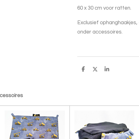
60 x 30 cm voor ratten.
Exclusief ophanghaakjes, d
onder accessoires.
D
D
S
e
e
h
l
e
a
e
l
r
n
e
cessoires