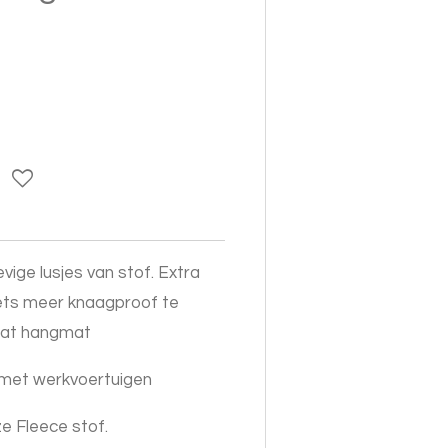
ige lusjes van stof. Extra
ets meer knaagproof te
maat hangmat
d met werkvoertuigen
ze Fleece stof.