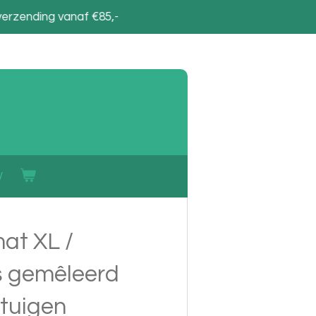
verzending vanaf €85,-
at XL /
js gemêleerd
tuigen