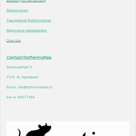
Betaling en verzending
Retourneren
Tips gebruik Rattenmatjes
Algemene voorwaarden
Over ons
Contact Rattenmatjes
Snelliusstraat 3
7316 JX, Apeldoorn
Email: info@rattenmatjes.nl
kvk nr: 84077344