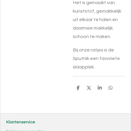
Het is gemaakt van
kunststof, gemakkelijk
uit elkaar te halen en
daarmee makkelijk
schoon te maken.
Bij onze ratjes is de
Sputnik een favoriete
slaapplek.
D
D
S
D
e
e
h
e
l
e
a
l
e
l
r
e
n
e
n
Klantenservice