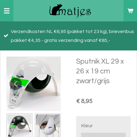
Ga
direct
naar
Verzendkosten NL €6,95 (pakket tot 23 kg), brievenbus
de
pakket €4,35 - gratis verzending vanaf €85,-
hoofdinhoud
Sputnik XL 29 x
26 x 19 cm
zwart/grijs
€ 8,95
Kleur