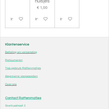
huisjes
€ 1,00
In winkelwagen
In winkelwagen
In winkelwagen
Klantenservice
Betaling en verzending
Retourneren
Tips gebruik Rattenmatjes
Algemene voorwaarden
Over ons
Contact Rattenmatjes
Snelliusstraat 3