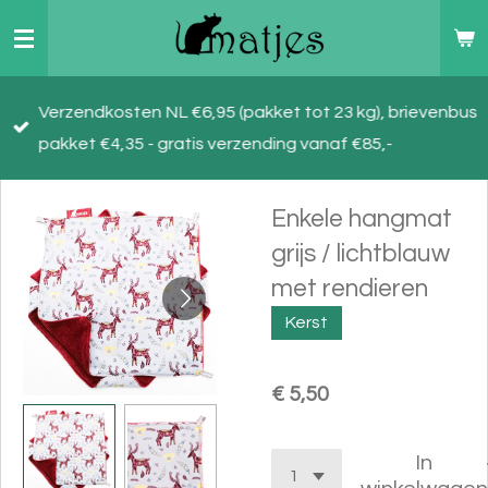
Ga
direct
naar
Verzendkosten NL €6,95 (pakket tot 23 kg), brievenbus
de
pakket €4,35 - gratis verzending vanaf €85,-
hoofdinhoud
Enkele hangmat
grijs / lichtblauw
met rendieren
Kerst
€ 5,50
In