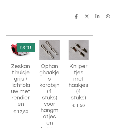
D
D
S
D
e
e
h
e
l
e
a
l
e
l
r
e
n
e
n
Kerst
Zeskan
Ophan
Knijper
t huisje
ghaakje
tjes
grijs /
s
met
lichtbla
karabijn
haakjes
uw met
(4
(4
rendier
stuks)
stuks)
en
voor
€ 1,50
hangm
€ 17,50
atjes
en