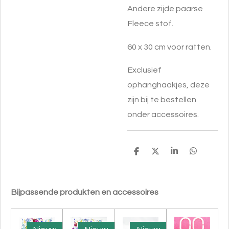
Andere zijde paarse
Fleece stof.
60 x 30 cm voor ratten.
Exclusief
ophanghaakjes, deze
zijn bij te bestellen
onder accessoires.
D
D
S
D
e
e
h
e
l
e
a
l
e
l
r
e
n
e
n
Bijpassende produkten en accessoires