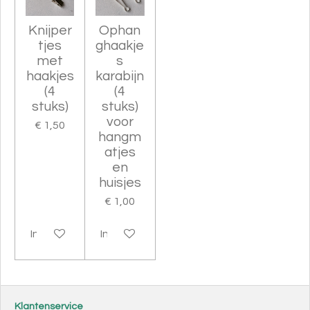
Knijper
Ophan
tjes
ghaakje
met
s
haakjes
karabijn
(4
(4
stuks)
stuks)
voor
€ 1,50
hangm
atjes
en
huisjes
€ 1,00
In winkelwagen
In winkelwagen
Klantenservice