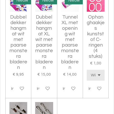
Nieuw
Nieuw
Nieuw
Dubbel
Dubbel
Tunnel
Ophan
dekker
dekker
XL met
ghaakje
hangm
hangm
openin
s
at wit
at XL
g wit
kunstst
met
wit met
met
of C-
paarse
paarse
paarse
ringen
monste
monste
monste
(4
ra
ra
ra
stuks)
bladere
bladere
bladere
€ 1,00
n
n
n
€ 9,95
€ 15,00
€ 14,00
In winkelwagen
In winkelwagen
In winkelwagen
In winkelwag