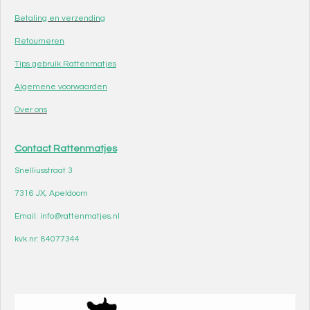
Betaling en verzending
Retourneren
Tips gebruik Rattenmatjes
Algemene voorwaarden
Over ons
Contact Rattenmatjes
Snelliusstraat 3
7316 JX, Apeldoorn
Email: info@rattenmatjes.nl
kvk nr: 84077344