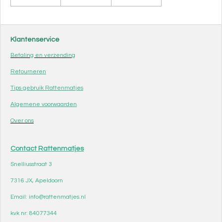
Klantenservice
Betaling en verzending
Retourneren
Tips gebruik Rattenmatjes
Algemene voorwaarden
Over ons
Contact Rattenmatjes
Snelliusstraat 3
7316 JX, Apeldoorn
Email: info@rattenmatjes.nl
kvk nr: 84077344