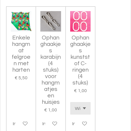
e
l
r
e
n
e
n
Enkele
Ophan
Ophan
hangm
ghaakje
ghaakje
at
s
s
felgroe
karabijn
kunstst
n met
(4
of C-
harten
stuks)
ringen
voor
(4
€ 5,50
hangm
stuks)
atjes
€ 1,00
en
huisjes
€ 1,00
In winkelwagen
In winkelwagen
In winkelwagen