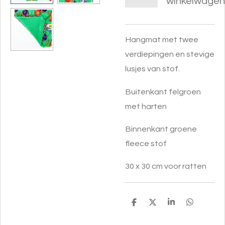
winkelwagen
Hangmat met twee
verdiepingen en stevige
lusjes van stof.
Buitenkant felgroen
met harten
Binnenkant groene
fleece stof
30 x 30 cm voor ratten
D
D
S
D
e
e
h
e
l
e
a
l