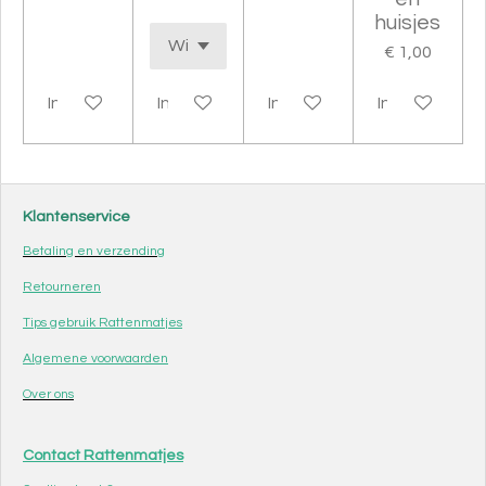
huisjes
€ 1,00
In winkelwagen
In winkelwagen
In winkelwagen
In winkelwag
Klantenservice
Betaling en verzending
Retourneren
Tips gebruik Rattenmatjes
Algemene voorwaarden
Over ons
Contact Rattenmatjes