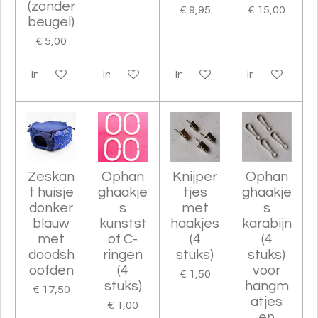
(zonder
€ 9,95
€ 15,00
beugel)
€ 5,00
In winkelwagen
In winkelwagen
In winkelwagen
In winkelwag
Zeskan
Ophan
Knijper
Ophan
t huisje
ghaakje
tjes
ghaakje
donker
s
met
s
blauw
kunstst
haakjes
karabijn
met
of C-
(4
(4
doodsh
ringen
stuks)
stuks)
oofden
(4
voor
€ 1,50
stuks)
hangm
€ 17,50
atjes
€ 1,00
en