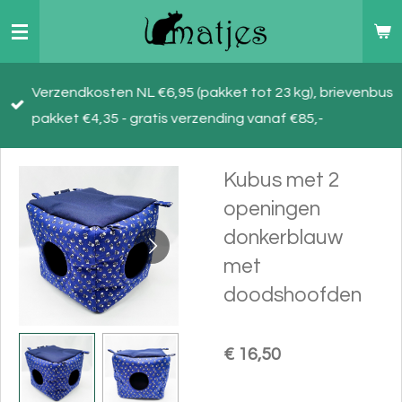
Ga
direct
naar
Verzendkosten NL €6,95 (pakket tot 23 kg), brievenbus
de
pakket €4,35 - gratis verzending vanaf €85,-
hoofdinhoud
Kubus met 2
openingen
donkerblauw
met
doodshoofden
€ 16,50