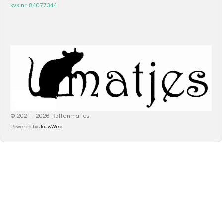
kvk nr: 84077344
© 2021 - 2026 Rattenmatjes
Powered by
JouwWeb