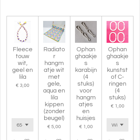
e
e
h
e
l
e
a
l
e
l
r
e
n
e
n
Fleece
Radiato
Ophan
Ophan
touw
r
ghaakje
ghaakje
wit,
hangm
s
s
geel en
atje wit
karabijn
kunstst
lila
met
(4
of C-
gele,
stuks)
ringen
€ 3,00
aqua en
voor
(4
lila
hangm
stuks)
kippen
atjes
€ 1,00
(zonder
en
beugel)
huisjes
€ 5,00
€ 1,00