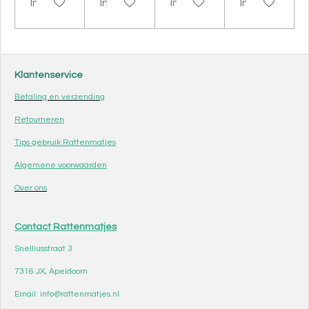
In winkelwagen
In winkelwagen
In winkelwagen
In winkelwag
Klantenservice
Betaling en verzending
Retourneren
Tips gebruik Rattenmatjes
Algemene voorwaarden
Over ons
Contact Rattenmatjes
Snelliusstraat 3
7316 JX, Apeldoorn
Email: info@rattenmatjes.nl