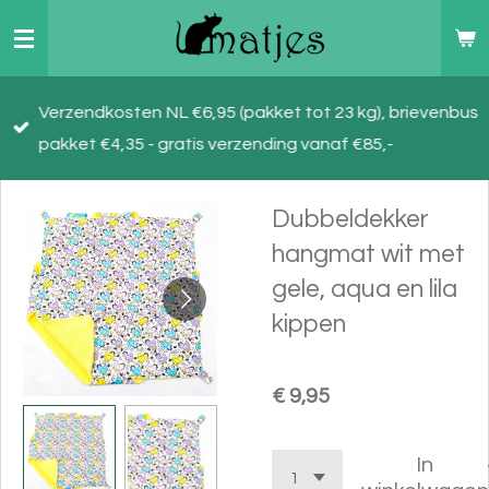
Ga
direct
naar
Verzendkosten NL €6,95 (pakket tot 23 kg), brievenbus
de
pakket €4,35 - gratis verzending vanaf €85,-
hoofdinhoud
Dubbeldekker
hangmat wit met
gele, aqua en lila
kippen
€ 9,95
In