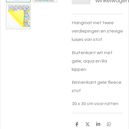
winkelwagen
Hangmat met twee
verdiepingen en stevige
lusjes van stof.
Buitenkant wit met
gele, aqua en lila
kippen.
Binnenkant gele fleece
stof
30 x 30 cm voor ratten
D
D
S
D