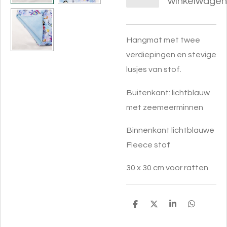
winkelwagen
Hangmat met twee
verdiepingen en stevige
lusjes van stof.
Buitenkant: lichtblauw
met zeemeerminnen
Binnenkant lichtblauwe
Fleece stof
30 x 30 cm voor ratten
D
D
S
D
e
e
h
e
l
e
a
l