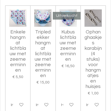
e
l
r
e
n
e
n
Uitverkocht
Enkele
Tripled
Kubus
Ophan
hangm
ekker
lichtbla
ghaakje
at
hangm
uw met
s
lichtbla
at
zeeme
karabijn
uw met
lichtbla
erminn
(4
zeeme
uw met
en
stuks)
erminn
zeeme
voor
€ 16,50
en
erminn
hangm
en
atjes
€ 5,50
en
€ 15,00
huisjes
€ 1,00
In winkelwagen
In winkelwagen
Houd mij op de hoogte
In winkelwag