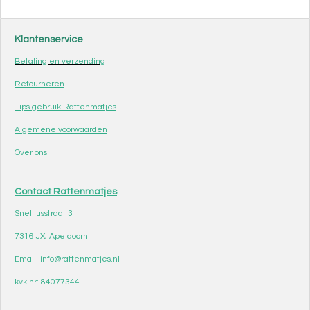
Klantenservice
Betaling en verzending
Retourneren
Tips gebruik Rattenmatjes
Algemene voorwaarden
Over ons
Contact Rattenmatjes
Snelliusstraat 3
7316 JX, Apeldoorn
Email: info@rattenmatjes.nl
kvk nr: 84077344