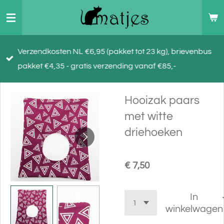
Ga
direct
naar
Verzendkosten NL €6,95 (pakket tot 23 kg), brievenbus
de
pakket €4,35 - gratis verzending vanaf €85,-
hoofdinhoud
Hooizak paars
met witte
driehoeken
€ 7,50
In
winkelwagen