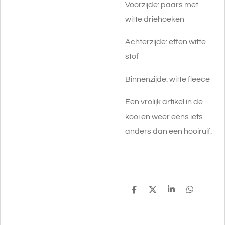
Voorzijde: paars met
witte driehoeken
Achterzijde: effen witte
stof
Binnenzijde: witte fleece
Een vrolijk artikel in de
kooi en weer eens iets
anders dan een hooiruif.
D
D
S
D
e
e
h
e
l
e
a
l
e
l
r
e