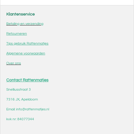
n
e
n
Klantenservice
Betaling en verzending
Retourneren
Tips gebruik Rattenmatjes
Algemene voorwaarden
Over ons
Contact Rattenmatjes
Snelliusstraat 3
7316 JX, Apeldoorn
Email: info@rattenmatjes.nl
kvk nr: 84077344