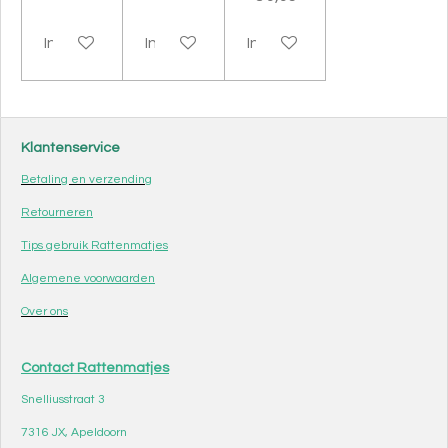
In winkelwagen
In winkelwagen
In winkelwagen
Klantenservice
Betaling en verzending
Retourneren
Tips gebruik Rattenmatjes
Algemene voorwaarden
Over ons
Contact Rattenmatjes
Snelliusstraat 3
7316 JX, Apeldoorn