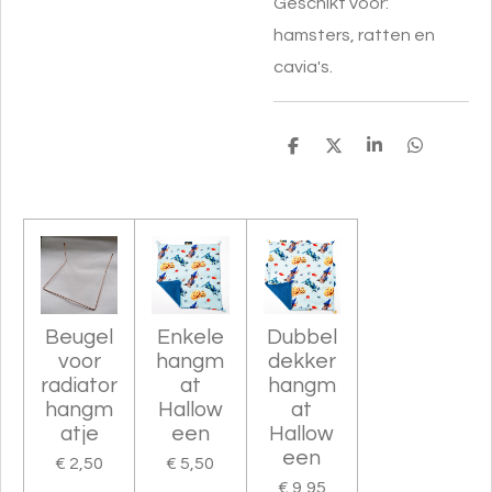
Geschikt voor:
hamsters, ratten en
cavia's.
D
D
S
D
e
e
h
e
l
e
a
l
e
l
r
e
n
e
n
Beugel
Enkele
Dubbel
voor
hangm
dekker
radiator
at
hangm
hangm
Hallow
at
atje
een
Hallow
een
€ 2,50
€ 5,50
€ 9,95