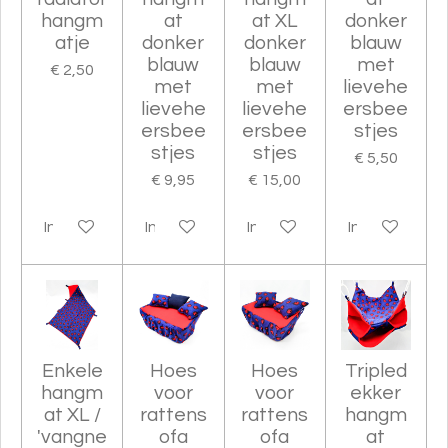
hangm
at
at XL
donker
atje
donker
donker
blauw
blauw
blauw
met
€ 2,50
met
met
lievehe
lievehe
lievehe
ersbee
ersbee
ersbee
stjes
stjes
stjes
€ 5,50
€ 9,95
€ 15,00
In winkelwagen
In winkelwagen
In winkelwagen
In winkelwag
Enkele
Hoes
Hoes
Tripled
hangm
voor
voor
ekker
at XL /
rattens
rattens
hangm
'vangne
ofa
ofa
at