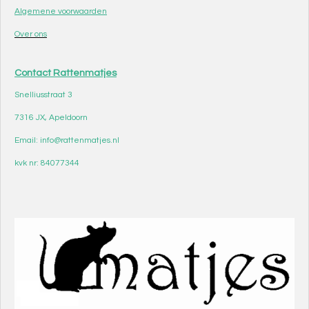
Algemene voorwaarden
Over ons
Contact Rattenmatjes
Snelliusstraat 3
7316 JX, Apeldoorn
Email: info@rattenmatjes.nl
kvk nr: 84077344