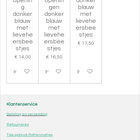
openin
openin
donker
g
gen
blauw
donker
donker
met
blauw
blauw
lievehe
met
met
ersbee
lievehe
lievehe
stjes
ersbee
ersbee
€ 17,50
stjes
stjes
€ 14,00
€ 16,50
In winkelwagen
In winkelwagen
In winkelwagen
Klantenservice
Betaling en verzending
Retourneren
Tips gebruik Rattenmatjes