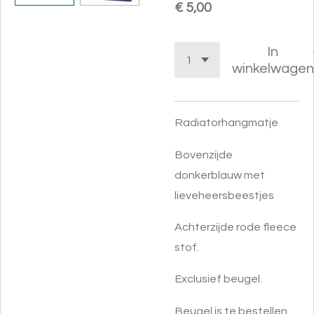
€ 5,00
In
winkelwagen
Radiatorhangmatje
Bovenzijde
donkerblauw met
lieveheersbeestjes
Achterzijde rode fleece
stof.
Exclusief beugel.
Beugel is te bestellen