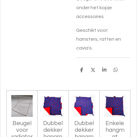
onder het kopje
accessoires.
Geschikt voor:
hamsters, ratten en
cavia's.
D
D
S
D
e
e
h
e
l
e
a
l
e
l
r
e
n
e
n
Beugel
Dubbel
Dubbel
Enkele
voor
dekker
dekker
hangm
radiator
hangm
hangm
at