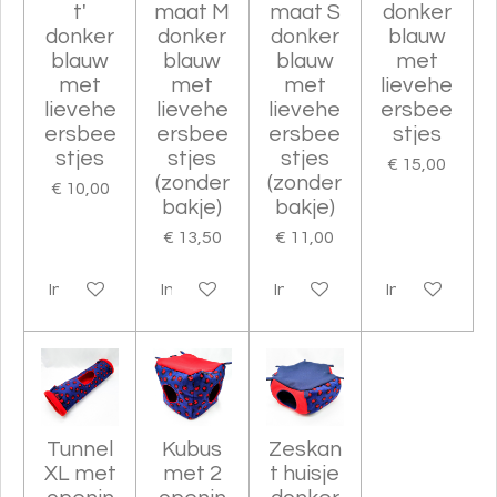
t'
maat M
maat S
donker
donker
donker
donker
blauw
blauw
blauw
blauw
met
met
met
met
lievehe
lievehe
lievehe
lievehe
ersbee
ersbee
ersbee
ersbee
stjes
stjes
stjes
stjes
€ 15,00
(zonder
(zonder
€ 10,00
bakje)
bakje)
€ 13,50
€ 11,00
In winkelwagen
In winkelwagen
In winkelwagen
In winkelwag
Tunnel
Kubus
Zeskan
XL met
met 2
t huisje