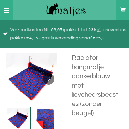
Ga
direct
naar
Verzendkosten NL €6,95 (pakket tot 23 kg), brievenbus
de
pakket €4,35 - gratis verzending vanaf €85,-
hoofdinhoud
Radiator
hangmatje
donkerblauw
met
lieveheersbeestj
es (zonder
beugel)