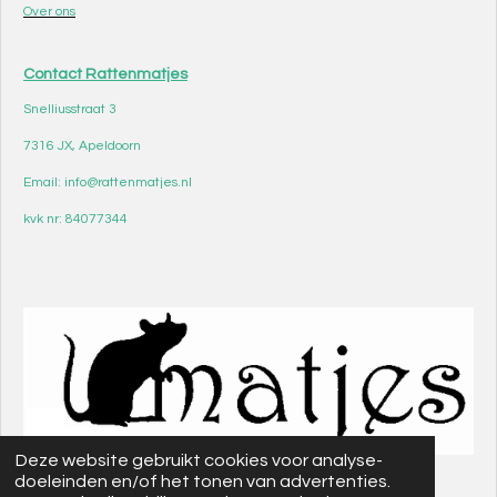
Over ons
Contact Rattenmatjes
Snelliusstraat 3
7316 JX, Apeldoorn
Email: info@rattenmatjes.nl
kvk nr: 84077344
Deze website gebruikt cookies voor analyse-
© 2021 - 2026 Rattenmatjes
doeleinden en/of het tonen van advertenties.
Powered by
JouwWeb