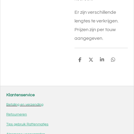
Er zijn verschillende
lengtes te verkrijgen.
Prijzen zijn per touw
aangegeven.
D
D
S
D
e
e
h
e
l
e
a
l
e
l
r
e
n
e
n
Klantenservice
Betaling en verzending
Retourneren
Tips gebruik Rattenmatjes