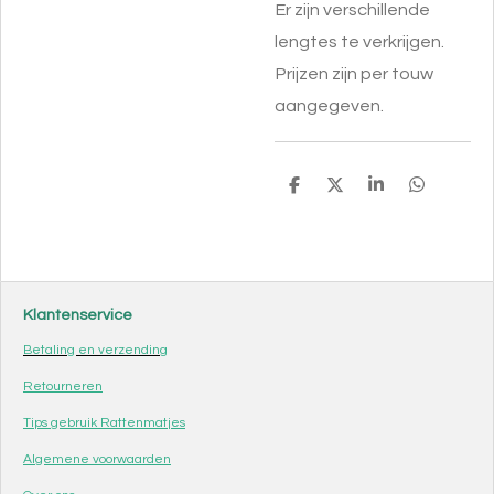
Er zijn verschillende
lengtes te verkrijgen.
Prijzen zijn per touw
aangegeven.
D
D
S
D
e
e
h
e
l
e
a
l
e
l
r
e
n
e
n
Klantenservice
Betaling en verzending
Retourneren
Tips gebruik Rattenmatjes
Algemene voorwaarden