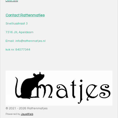
Over ons
Contact Rattenmatjes
Snelliusstraat 3
7316 JX, Apeldoorn
Email: info@rattenmatjes.nl
kvk nr: 84077344
© 2021 - 2026 Rattenmatjes
Powered by
JouwWeb