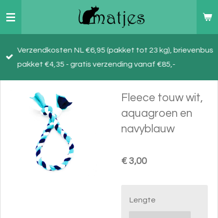
Ga
direct
naar
Verzendkosten NL €6,95 (pakket tot 23 kg), brievenbus
de
pakket €4,35 - gratis verzending vanaf €85,-
hoofdinhoud
Fleece touw wit,
aquagroen en
navyblauw
€ 3,00
Lengte