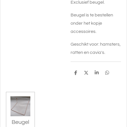
Exclusief beugel.
Beugel is te bestellen
onder het kopje
accessoires.
Geschikt voor: hamsters,
ratten en cavia's.
D
D
S
D
e
e
h
e
l
e
a
l
e
l
r
e
n
e
n
Beugel