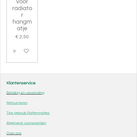
voor
radiato
r
hangm
atje
€ 2,50
In winkelwagen
Klantenservice
Betaling en verzending
Retourneren
Tips gebruik Rattenmatjes
Algemene voorwaarden
Over ons