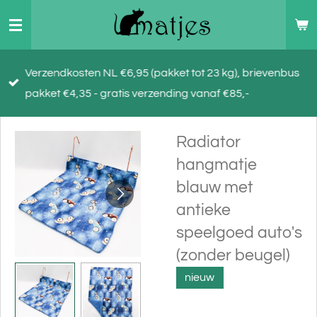
Ga
direct
naar
Verzendkosten NL €6,95 (pakket tot 23 kg), brievenbus
de
pakket €4,35 - gratis verzending vanaf €85,-
hoofdinhoud
Radiator
hangmatje
blauw met
antieke
speelgoed auto's
(zonder beugel)
nieuw