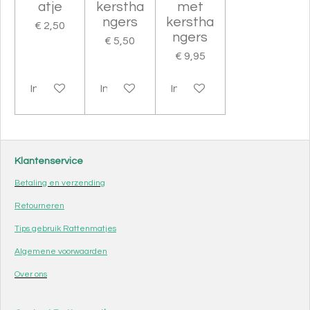
atje
kerstha
met
ngers
kerstha
€ 2,50
ngers
€ 5,50
€ 9,95
In winkelwagen
In winkelwagen
In winkelwagen
Klantenservice
Betaling en verzending
Retourneren
Tips gebruik Rattenmatjes
Algemene voorwaarden
Over ons