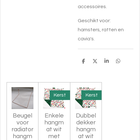
accessoires.
Geschikt voor:
hamsters, ratten en
cavia's.
D
D
S
D
e
e
h
e
l
e
a
l
e
l
r
e
n
e
n
Kerst
Kerst
Beugel
Enkele
Dubbel
voor
hangm
dekker
radiator
at wit
hangm
hangm
met
at wit