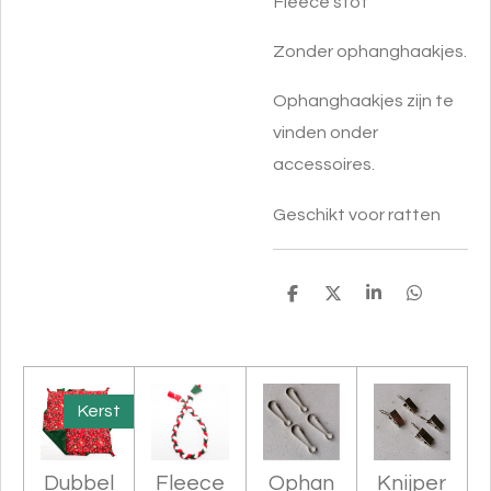
Fleece stof
Zonder ophanghaakjes.
Ophanghaakjes zijn te
vinden onder
accessoires.
Geschikt voor ratten
D
D
S
D
e
e
h
e
l
e
a
l
e
l
r
e
n
e
n
Kerst
Dubbel
Fleece
Ophan
Knijper