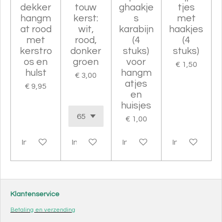
dekker
touw
ghaakje
tjes
hangm
kerst:
s
met
at rood
wit,
karabijn
haakjes
met
rood,
(4
(4
kerstro
donker
stuks)
stuks)
os en
groen
voor
€ 1,50
hulst
hangm
€ 3,00
atjes
€ 9,95
en
huisjes
€ 1,00
In winkelwagen
In winkelwagen
In winkelwagen
In winkelwag
Klantenservice
Betaling en verzending