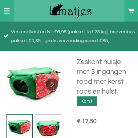
Ga
direct
naar
Verzendkosten NL €6,95 (pakket tot 23 kg), brievenbus
de
pakket €4,35 - gratis verzending vanaf €85,-
hoofdinhoud
Zeskant huisje
met 3 ingangen
rood met kerst
roos en hulst
Kerst
€ 17,50