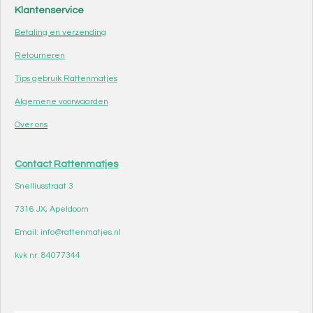
Klantenservice
Betaling en verzending
Retourneren
Tips gebruik Rattenmatjes
Algemene voorwaarden
Over ons
Contact Rattenmatjes
Snelliusstraat 3
7316 JX, Apeldoorn
Email: info@rattenmatjes.nl
kvk nr: 84077344