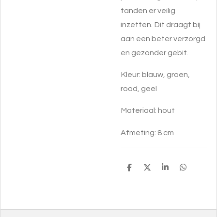
tanden er veilig
inzetten. Dit draagt bij
aan een beter verzorgd
en gezonder gebit.
Kleur: blauw, groen,
rood, geel
Materiaal: hout
Afmeting: 8 cm
D
D
S
D
e
e
h
e
l
e
a
l
e
l
r
e
n
e
n