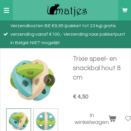
Ga
direct
naar
Verzendkosten BE €9,95 (pakket tot 23 kg) gratis
de
verzending vanaf €100,- Verzending naar pakketpunt
hoofdinhoud
in België NIET mogelijk!
Trixie speel- en
snackbal hout 8
cm
€ 4,50
In
winkelwagen