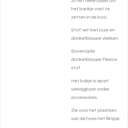
zitten twee lusjes om
het bankje vast te
zetten in de kooi.
Stof: wit met roze en
donkerblauwe vlekken.
Bovenzijde:
donkerblauwe Fleece
stof.
Het bakje is apart
verkrijgbaar onder
accessoires.
Zie voor het plaatsen
van de hoes het filmpje: