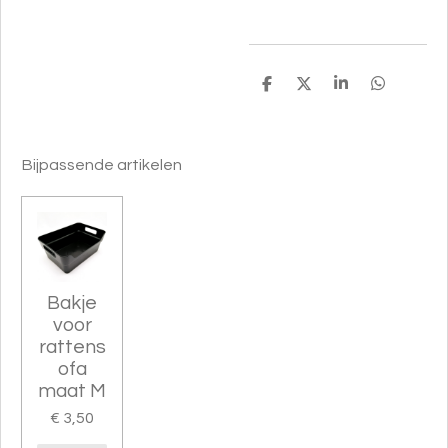
D
D
S
D
e
e
h
e
l
e
a
l
e
l
r
e
n
e
n
Bijpassende artikelen
Bakje
voor
rattens
ofa
maat M
€ 3,50