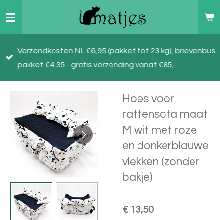
Ga
direct
naar
Verzendkosten NL €6,95 (pakket tot 23 kg), brievenbus
de
pakket €4,35 - gratis verzending vanaf €85,-
hoofdinhoud
Hoes voor
rattensofa maat
M wit met roze
en donkerblauwe
vlekken (zonder
bakje)
€ 13,50