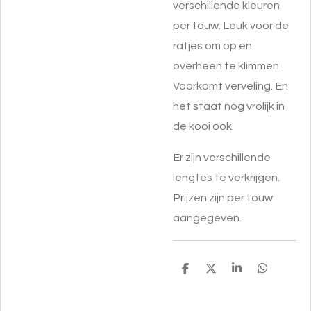
verschillende kleuren
per touw. Leuk voor de
ratjes om op en
overheen te klimmen.
Voorkomt verveling. En
het staat nog vrolijk in
de kooi ook.
Er zijn verschillende
lengtes te verkrijgen.
Prijzen zijn per touw
aangegeven.
D
D
S
D
e
e
h
e
l
e
a
l
e
l
r
e